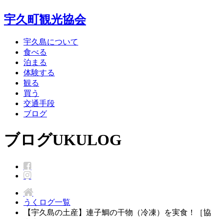
宇久町観光協会
宇久島について
食べる
泊まる
体験する
観る
買う
交通手段
ブログ
ブログ
UKULOG
うくログ一覧
【宇久島の土産】連子鯛の干物（冷凍）を実食！［協