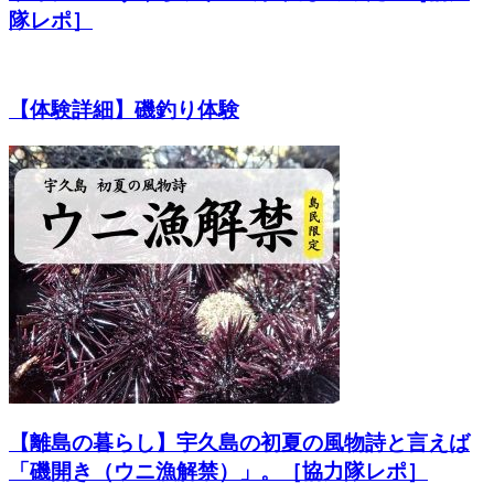
隊レポ］
【体験詳細】磯釣り体験
【離島の暮らし】宇久島の初夏の風物詩と言えば
「磯開き（ウニ漁解禁）」。［協力隊レポ］