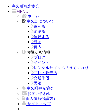
宇久町観光協会
MENU
ホーム
宇久島について
食べる
泊まる
体験する
観る
買う
お役立ち情報
ブログ
イベント
レンタルサイクル「うくちゃり」
商店・販売店
交通手段
民泊
宇久町観光協会
お問い合わせ
個人情報保護方針
サイトマップ