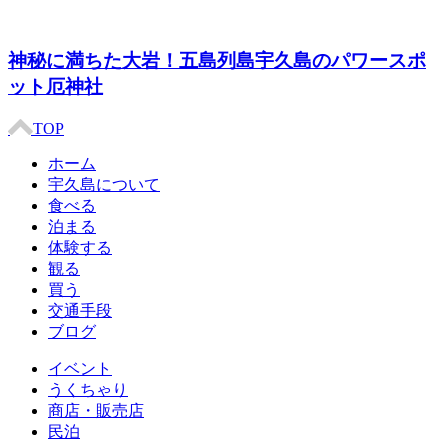
神秘に満ちた大岩！五島列島宇久島のパワースポ
ット厄神社
TOP
ホーム
宇久島について
食べる
泊まる
体験する
観る
買う
交通手段
ブログ
イベント
うくちゃり
商店・販売店
民泊