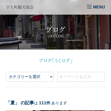
MENU
宇久町観光協会
ブログ
UKULOG
ブログ「うくログ」
「夏」 の記事
111
は
件
あります